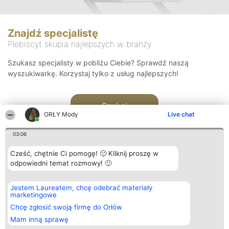
Znajdź specjalistę
Plebiscyt skupia najlepszych w branży
Szukasz specjalisty w pobliżu Ciebie? Sprawdź naszą
wyszukiwarkę. Korzystaj tylko z usług najlepszych!
Szukaj
ORŁY Mody
Live chat
03:06
Cześć, chętnie Ci pomogę! 🙂 Kliknij proszę w
odpowiedni temat rozmowy! 🙂
Organizator plebiscytu
Plebiscyt
Kontakt
Jestem Laureatem, chcę odebrać materiały
Bright Side Solutions sp. z o.
Laureaci
Kontakt
marketingowe
o. sp. k.
Lista
ul. Ruska 22
wszystkich
Chcę zgłosić swoją firmę do Orłów
Wrocław 50-079
Laureatów
Mam inną sprawę
KRS 0000749100 | Regon
Zasady
381313360 | NIP 8943132676
Regulamin