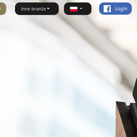
ę
Login
Inne branże