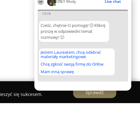
ORŁY Mody
Live chat
13:18
Cześć, chętnie Ci pomogę! 🙂 Kliknij
proszę w odpowiedni temat
rozmowy! 🙂
Jestem Laureatem, chcę odebrać
materiały marketingowe
Chcę zgłosić swoją firmę do Orłów
Mam inną sprawę
Sprawdź
ieszyć się sukcesem.