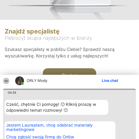
Znajdź specjalistę
Plebiscyt skupia najlepszych w branży
Szukasz specjalisty w pobliżu Ciebie? Sprawdź naszą
wyszukiwarkę. Korzystaj tylko z usług najlepszych!
Szukaj
ORŁY Mody
Live chat
04:34
Cześć, chętnie Ci pomogę! 🙂 Kliknij proszę w
odpowiedni temat rozmowy! 🙂
Organizator plebiscytu
Plebiscyt
Kontakt
Jestem Laureatem, chcę odebrać materiały
Bright Side Solutions sp. z o.
Laureaci
Kontakt
marketingowe
o. sp. k.
Lista
ul. Ruska 22
wszystkich
Chcę zgłosić swoją firmę do Orłów