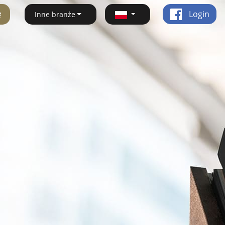
ę
Login
Inne branże