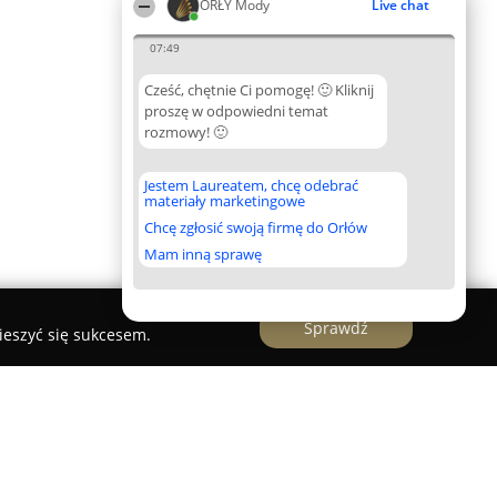
ORŁY Mody
Live chat
07:49
Cześć, chętnie Ci pomogę! 🙂 Kliknij
proszę w odpowiedni temat
rozmowy! 🙂
Jestem Laureatem, chcę odebrać
materiały marketingowe
Chcę zgłosić swoją firmę do Orłów
Mam inną sprawę
Sprawdź
ieszyć się sukcesem.