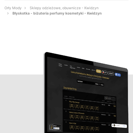
Orły Mody
Sklepy odzieżowe, obuwnicze - Kwidzyn
Błyskotka - biżuteria perfumy kosmetyki - Kwidzyn