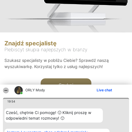
Znajdź specjalistę
Plebiscyt skupia najlepszych w branży
Szukasz specjalisty w pobliżu Ciebie? Sprawdź naszą
wyszukiwarkę. Korzystaj tylko z usług najlepszych!
Szukaj
ORŁY Mody
Live chat
19:54
Cześć, chętnie Ci pomogę! 🙂 Kliknij proszę w
odpowiedni temat rozmowy! 🙂
Organizator plebiscytu
Plebiscyt
Kontakt