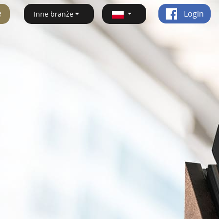
ę
Login
Inne branże