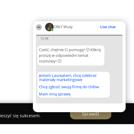
ORŁY Mody
Live chat
15:38
Cześć, chętnie Ci pomogę! 🙂 Kliknij
proszę w odpowiedni temat
rozmowy! 🙂
Jestem Laureatem, chcę odebrać
materiały marketingowe
Chcę zgłosić swoją firmę do Orłów
Mam inną sprawę
Sprawdź
ieszyć się sukcesem.