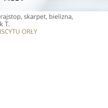
ajstop, skarpet, bielizna,
k T.
ISCYTU ORŁY