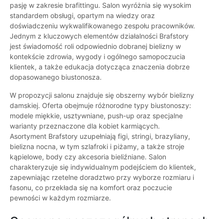
pasję w zakresie brafittingu. Salon wyróżnia się wysokim
standardem obsługi, opartym na wiedzy oraz
doświadczeniu wykwalifikowanego zespołu pracowników.
Jednym z kluczowych elementów działalności Brafstory
jest świadomość roli odpowiednio dobranej bielizny w
kontekście zdrowia, wygody i ogólnego samopoczucia
klientek, a także edukacja dotycząca znaczenia dobrze
dopasowanego biustonosza.
W propozycji salonu znajduje się obszerny wybór bielizny
damskiej. Oferta obejmuje różnorodne typy biustonoszy:
modele miękkie, usztywniane, push-up oraz specjalne
warianty przeznaczone dla kobiet karmiących.
Asortyment Brafstory uzupełniają figi, stringi, brazyliany,
bielizna nocna, w tym szlafroki i piżamy, a także stroje
kąpielowe, body czy akcesoria bieliźniane. Salon
charakteryzuje się indywidualnym podejściem do klientek,
zapewniając rzetelne doradztwo przy wyborze rozmiaru i
fasonu, co przekłada się na komfort oraz poczucie
pewności w każdym rozmiarze.