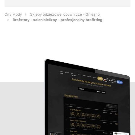
Orły Mody
Sklepy odzieżowe, obuwnicze - Gniezno
Brafstory - salon bielizny - profesjonalny brafitting