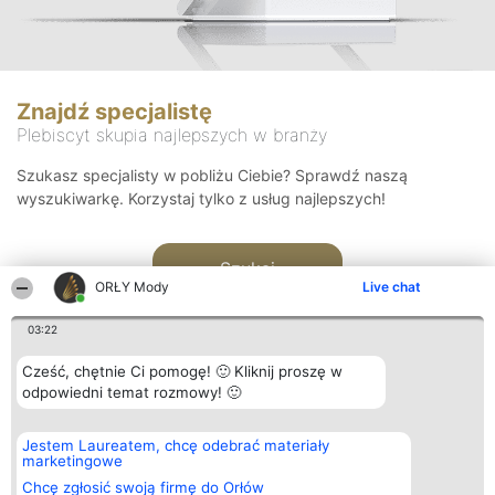
Znajdź specjalistę
Plebiscyt skupia najlepszych w branży
Szukasz specjalisty w pobliżu Ciebie? Sprawdź naszą
wyszukiwarkę. Korzystaj tylko z usług najlepszych!
Szukaj
ORŁY Mody
Live chat
03:22
Cześć, chętnie Ci pomogę! 🙂 Kliknij proszę w
odpowiedni temat rozmowy! 🙂
Organizator plebiscytu
Plebiscyt
Kontakt
Jestem Laureatem, chcę odebrać materiały
Bright Side Solutions sp. z o.
Laureaci
Kontakt
marketingowe
o. sp. k.
Lista
ul. Ruska 22
wszystkich
Chcę zgłosić swoją firmę do Orłów