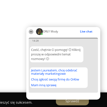
ORŁY Mody
Live chat
14:28
Cześć, chętnie Ci pomogę! 🙂 Kliknij
proszę w odpowiedni temat
rozmowy! 🙂
Jestem Laureatem, chcę odebrać
materiały marketingowe
Chcę zgłosić swoją firmę do Orłów
Mam inną sprawę
Sprawdź
ieszyć się sukcesem.