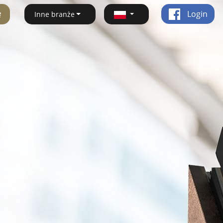
ę
Login
Inne branże