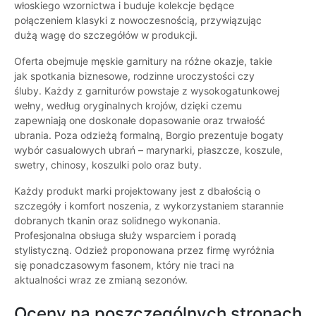
włoskiego wzornictwa i buduje kolekcje będące
połączeniem klasyki z nowoczesnością, przywiązując
dużą wagę do szczegółów w produkcji.
Oferta obejmuje męskie garnitury na różne okazje, takie
jak spotkania biznesowe, rodzinne uroczystości czy
śluby. Każdy z garniturów powstaje z wysokogatunkowej
wełny, według oryginalnych krojów, dzięki czemu
zapewniają one doskonałe dopasowanie oraz trwałość
ubrania. Poza odzieżą formalną, Borgio prezentuje bogaty
wybór casualowych ubrań – marynarki, płaszcze, koszule,
swetry, chinosy, koszulki polo oraz buty.
Każdy produkt marki projektowany jest z dbałością o
szczegóły i komfort noszenia, z wykorzystaniem starannie
dobranych tkanin oraz solidnego wykonania.
Profesjonalna obsługa służy wsparciem i poradą
stylistyczną. Odzież proponowana przez firmę wyróżnia
się ponadczasowym fasonem, który nie traci na
aktualności wraz ze zmianą sezonów.
Oceny na poszczególnych stronach