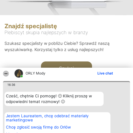
Znajdź specjalistę
Plebiscyt skupia najlepszych w branży
Szukasz specjalisty w pobliżu Ciebie? Sprawdź naszą
wyszukiwarkę. Korzystaj tylko z usług najlepszych!
Szukaj
ORŁY Mody
Live chat
16:36
Cześć, chętnie Ci pomogę! 🙂 Kliknij proszę w
odpowiedni temat rozmowy! 🙂
Organizator plebiscytu
Plebiscyt
Kontakt
Jestem Laureatem, chcę odebrać materiały
Bright Side Solutions sp. z o.
Laureaci
Kontakt
marketingowe
o. sp. k.
Lista
ul. Ruska 22
wszystkich
Chcę zgłosić swoją firmę do Orłów
Wrocław 50-079
Laureatów