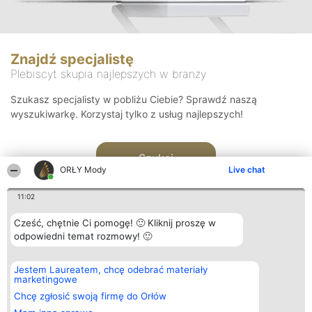
Znajdź specjalistę
Plebiscyt skupia najlepszych w branży
Szukasz specjalisty w pobliżu Ciebie? Sprawdź naszą
wyszukiwarkę. Korzystaj tylko z usług najlepszych!
Szukaj
ORŁY Mody
Live chat
11:02
Cześć, chętnie Ci pomogę! 🙂 Kliknij proszę w
odpowiedni temat rozmowy! 🙂
Organizator plebiscytu
Plebiscyt
Kontakt
Jestem Laureatem, chcę odebrać materiały
Bright Side Solutions sp. z o.
Laureaci
Kontakt
marketingowe
o. sp. k.
Lista
ul. Ruska 22
wszystkich
Chcę zgłosić swoją firmę do Orłów
Wrocław 50-079
Laureatów