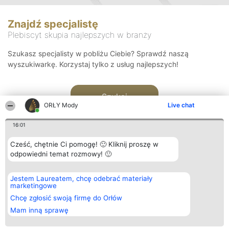
Znajdź specjalistę
Plebiscyt skupia najlepszych w branży
Szukasz specjalisty w pobliżu Ciebie? Sprawdź naszą
wyszukiwarkę. Korzystaj tylko z usług najlepszych!
Szukaj
ORŁY Mody
Live chat
16:01
Cześć, chętnie Ci pomogę! 🙂 Kliknij proszę w
odpowiedni temat rozmowy! 🙂
Organizator plebiscytu
Plebiscyt
Kontakt
Jestem Laureatem, chcę odebrać materiały
Bright Side Solutions sp. z o.
Laureaci
Kontakt
marketingowe
o. sp. k.
Lista
ul. Ruska 22
wszystkich
Chcę zgłosić swoją firmę do Orłów
Wrocław 50-079
Laureatów
Mam inną sprawę
KRS 0000749100 | Regon
Zasady
381313360 | NIP 8943132676
Regulamin
+48 508 492 400
Polityka