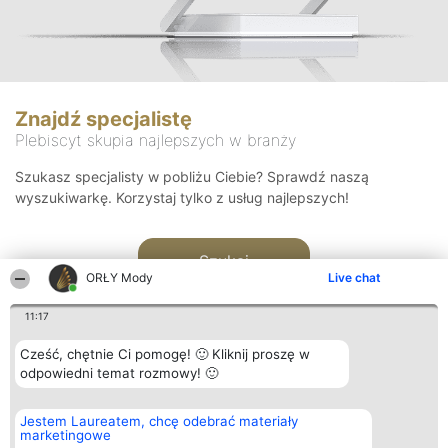
Znajdź specjalistę
Plebiscyt skupia najlepszych w branży
Szukasz specjalisty w pobliżu Ciebie? Sprawdź naszą
wyszukiwarkę. Korzystaj tylko z usług najlepszych!
Szukaj
ORŁY Mody
Live chat
11:17
Cześć, chętnie Ci pomogę! 🙂 Kliknij proszę w
odpowiedni temat rozmowy! 🙂
Organizator plebiscytu
Plebiscyt
Kontakt
Jestem Laureatem, chcę odebrać materiały
Bright Side Solutions sp. z o.
Laureaci
Kontakt
marketingowe
o. sp. k.
Lista