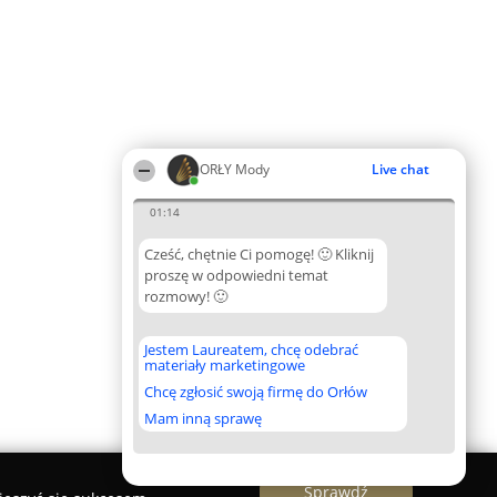
ORŁY Mody
Live chat
01:14
Cześć, chętnie Ci pomogę! 🙂 Kliknij
proszę w odpowiedni temat
rozmowy! 🙂
Jestem Laureatem, chcę odebrać
materiały marketingowe
Chcę zgłosić swoją firmę do Orłów
Mam inną sprawę
Sprawdź