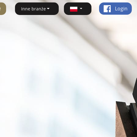
ę
Login
Inne branże