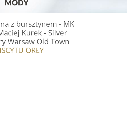
rna z bursztynem - MK
Maciej Kurek - Silver
ry Warsaw Old Town
ISCYTU ORŁY