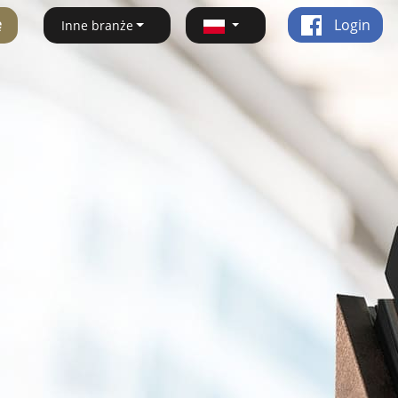
ę
Login
Inne branże