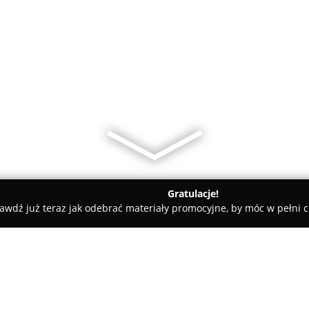
Gratulacje!
awdź już teraz jak odebrać materiały promocyjne, by móc w pełni c
a Góra
Bielizna Styl