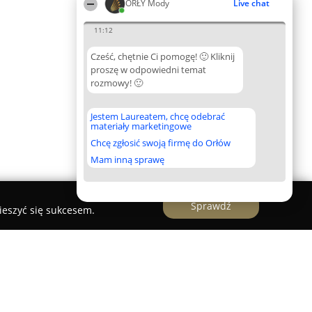
ORŁY Mody
Live chat
11:12
Cześć, chętnie Ci pomogę! 🙂 Kliknij
proszę w odpowiedni temat
rozmowy! 🙂
Jestem Laureatem, chcę odebrać
materiały marketingowe
Chcę zgłosić swoją firmę do Orłów
Mam inną sprawę
Sprawdź
ieszyć się sukcesem.