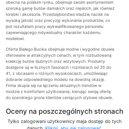
obecna na polskim rynku, obejmuje swoim asortymentem
szeroką gamę butów damskich oraz męskich, jak również
torebki i akcesoria. Przedsiębiorstwo kładzie nacisk na
wysoką jakość oraz precyzję wykonania produktów, co
jest rezultatem pracy wykwalifikowanego personelu
zapewniającego indywidualny charakter każdemu
modelowi.
Oferta Białego Bucika obejmuje modne i wygodne obuwie
oferowane w atrakcyjnych cenach, w tym rozbudowaną
kolekcję butów ślubnych oraz wizytowych. Produkty
dostępne są w licznych fasonach i rozmiarach od 35 do
41, z obcasami o różnych wysokościach, umożliwiając
dobranie odpowiedniego modelu na dowolną okazję.
Firma skupia się na łączeniu aktualnych trendów w
modzie z komfortem użytkowania, kierując swoją ofertę
do szerokiego grona klientów ceniących stylowe obuwie.
Oceny na poszczególnych stronach
Tylko zalogowani użytkownicy maja dostęp do tych
danych.
Kliknij, aby się zalogować.