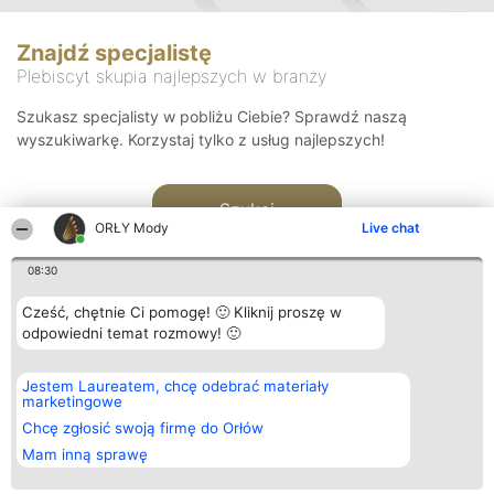
Znajdź specjalistę
Plebiscyt skupia najlepszych w branży
Szukasz specjalisty w pobliżu Ciebie? Sprawdź naszą
wyszukiwarkę. Korzystaj tylko z usług najlepszych!
Szukaj
ORŁY Mody
Live chat
08:30
Cześć, chętnie Ci pomogę! 🙂 Kliknij proszę w
odpowiedni temat rozmowy! 🙂
Organizator plebiscytu
Plebiscyt
Kontakt
Jestem Laureatem, chcę odebrać materiały
Bright Side Solutions sp. z o.
Laureaci
Kontakt
marketingowe
o. sp. k.
Lista
ul. Ruska 22
wszystkich
Chcę zgłosić swoją firmę do Orłów
Wrocław 50-079
Laureatów
Mam inną sprawę
KRS 0000749100 | Regon
Zasady
381313360 | NIP 8943132676
Regulamin
+48 508 492 400
Polityka