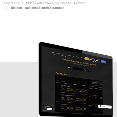
Orły Mody
Sklepy odzieżowe, obuwnicze - Poznań
Bialcon – sukienki & odzież damska