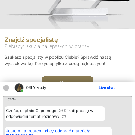
Znajdź specjalistę
Plebiscyt skupia najlepszych w branży
Szukasz specjalisty w pobliżu Ciebie? Sprawdź naszą
wyszukiwarkę. Korzystaj tylko z usług najlepszych!
Szukaj
ORŁY Mody
Live chat
07:34
Cześć, chętnie Ci pomogę! 🙂 Kliknij proszę w
odpowiedni temat rozmowy! 🙂
Organizator plebiscytu
Plebiscyt
Kontakt
Jestem Laureatem, chcę odebrać materiały
Bright Side Solutions sp. z o.
Laureaci
Kontakt