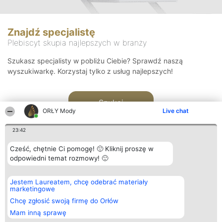
Znajdź specjalistę
Plebiscyt skupia najlepszych w branży
Szukasz specjalisty w pobliżu Ciebie? Sprawdź naszą
wyszukiwarkę. Korzystaj tylko z usług najlepszych!
Szukaj
ORŁY Mody
Live chat
23:42
Cześć, chętnie Ci pomogę! 🙂 Kliknij proszę w
odpowiedni temat rozmowy! 🙂
Organizator plebiscytu
Plebiscyt
Kontakt
Jestem Laureatem, chcę odebrać materiały
Bright Side Solutions sp. z o.
Laureaci
Kontakt
marketingowe
o. sp. k.
Lista
ul. Ruska 22
wszystkich
Chcę zgłosić swoją firmę do Orłów
Wrocław 50-079
Laureatów
Mam inną sprawę
KRS 0000749100 | Regon
Zasady
381313360 | NIP 8943132676
Regulamin