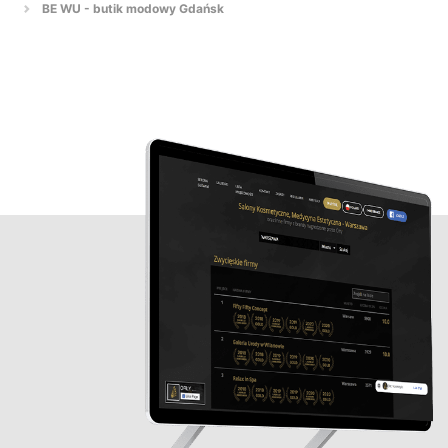
BE WU - butik modowy Gdańsk