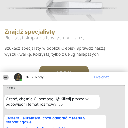
Znajdź specjalistę
Plebiscyt skupia najlepszych w branży
Szukasz specjalisty w pobliżu Ciebie? Sprawdź naszą
wyszukiwarkę. Korzystaj tylko z usług najlepszych!
Szukaj
ORŁY Mody
Live chat
14:06
Cześć, chętnie Ci pomogę! 🙂 Kliknij proszę w
odpowiedni temat rozmowy! 🙂
Organizator plebiscytu
Plebiscyt
Kontakt
Jestem Laureatem, chcę odebrać materiały
Bright Side Solutions sp. z o.
Laureaci
Kontakt
marketingowe
o. sp. k.
Lista
ul. Ruska 22
wszystkich