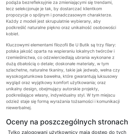
podąża bezrefleksyjnie za zmieniającymi się trendami,
lecz selekcjonuje je tak, by dostarczać klientkom
propozycje o spójnym i ponadczasowym charakterze.
Każdy z modeli jest skrupulatnie wybierany, aby
podkreślić naturalne piękno oraz unikalność osobowości
kobiet.
Kluczowymi elementami filozofii Be U Butik są trzy filary:
polska jakość oparta na wspieraniu lokalnych twórców i
rzemieślnictwa, co odzwierciedlają ubrania wykonane z
dużą dbałością o detale; doskonałe materiały, w tym
szlachetne, naturalne tkaniny, takie jak jedwab, wełna czy
wysokogatunkowa bawełna, które gwarantują luksusowy
wygląd oraz wyjątkowy komfort użytkowania; oraz
unikalny design, obejmujący autorskie projekty,
podkreślające własny, indywidualny styl. W tym miejscu
odzież staje się formą wyrażania tożsamości i komunikacji
niewerbalnej.
Oceny na poszczególnych stronach
Tylko zalogowani użytkownicy maja dostęp do tych