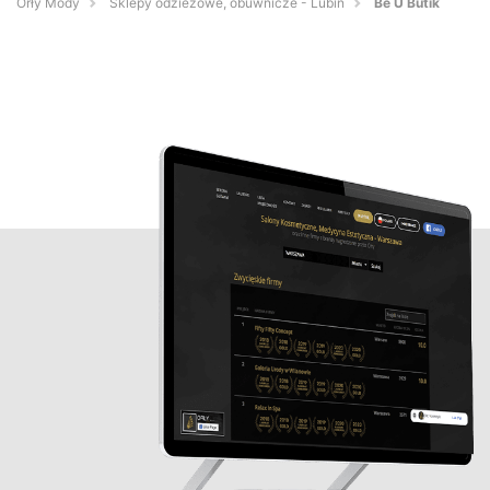
Orły Mody
Sklepy odzieżowe, obuwnicze - Lubin
Be U Butik