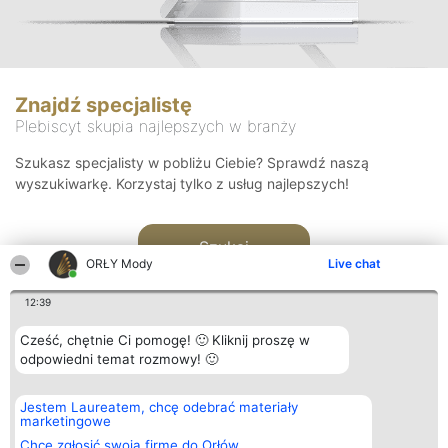
Znajdź specjalistę
Plebiscyt skupia najlepszych w branży
Szukasz specjalisty w pobliżu Ciebie? Sprawdź naszą
wyszukiwarkę. Korzystaj tylko z usług najlepszych!
Szukaj
ORŁY Mody
Live chat
12:39
Cześć, chętnie Ci pomogę! 🙂 Kliknij proszę w
odpowiedni temat rozmowy! 🙂
Organizator plebiscytu
Plebiscyt
Kontakt
Jestem Laureatem, chcę odebrać materiały
Bright Side Solutions sp. z o.
Laureaci
Kontakt
marketingowe
o. sp. k.
Lista
ul. Ruska 22
wszystkich
Chcę zgłosić swoją firmę do Orłów