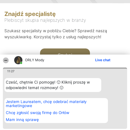
Znajdź specjalistę
Plebiscyt skupia najlepszych w branży
Szukasz specjalisty w pobliżu Ciebie? Sprawdź naszą
wyszukiwarkę. Korzystaj tylko z usług najlepszych!
Szukaj
ORŁY Mody
Live chat
11:27
Cześć, chętnie Ci pomogę! 🙂 Kliknij proszę w
odpowiedni temat rozmowy! 🙂
Organizator plebiscytu
Plebiscyt
Kontakt
Jestem Laureatem, chcę odebrać materiały
Bright Side Solutions sp. z o.
Laureaci
Kontakt
marketingowe
o. sp. k.
Lista
ul. Ruska 22
wszystkich
Chcę zgłosić swoją firmę do Orłów
Wrocław 50-079
Laureatów
Mam inną sprawę
KRS 0000749100 | Regon
Zasady
381313360 | NIP 8943132676
Regulamin
+48 508 492 400
Polityka