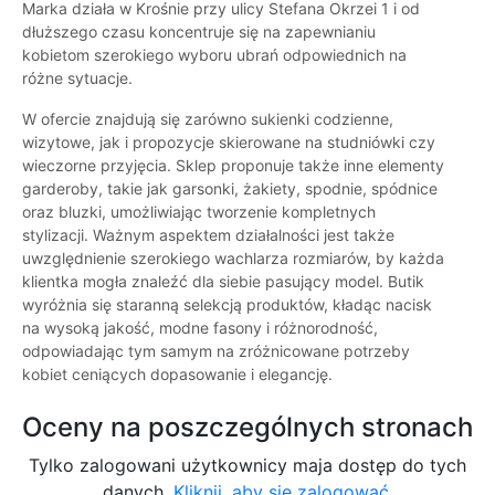
Marka działa w Krośnie przy ulicy Stefana Okrzei 1 i od
dłuższego czasu koncentruje się na zapewnianiu
kobietom szerokiego wyboru ubrań odpowiednich na
różne sytuacje.
W ofercie znajdują się zarówno sukienki codzienne,
wizytowe, jak i propozycje skierowane na studniówki czy
wieczorne przyjęcia. Sklep proponuje także inne elementy
garderoby, takie jak garsonki, żakiety, spodnie, spódnice
oraz bluzki, umożliwiając tworzenie kompletnych
stylizacji. Ważnym aspektem działalności jest także
uwzględnienie szerokiego wachlarza rozmiarów, by każda
klientka mogła znaleźć dla siebie pasujący model. Butik
wyróżnia się staranną selekcją produktów, kładąc nacisk
na wysoką jakość, modne fasony i różnorodność,
odpowiadając tym samym na zróżnicowane potrzeby
kobiet ceniących dopasowanie i elegancję.
Oceny na poszczególnych stronach
Tylko zalogowani użytkownicy maja dostęp do tych
danych.
Kliknij, aby się zalogować.