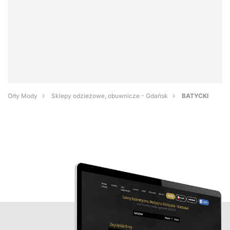
Orły Mody
Sklepy odzieżowe, obuwnicze - Gdańsk
BATYCKI