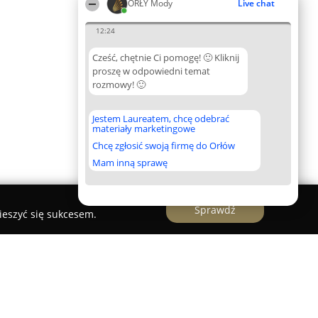
ORŁY Mody
Live chat
12:24
Cześć, chętnie Ci pomogę! 🙂 Kliknij
proszę w odpowiedni temat
rozmowy! 🙂
Jestem Laureatem, chcę odebrać
materiały marketingowe
Chcę zgłosić swoją firmę do Orłów
Mam inną sprawę
Sprawdź
ieszyć się sukcesem.