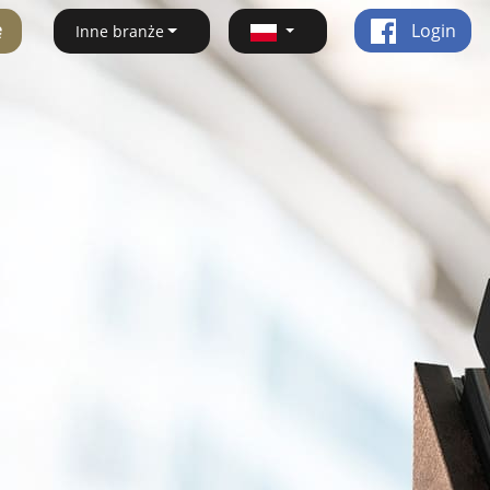
ę
Login
Inne branże