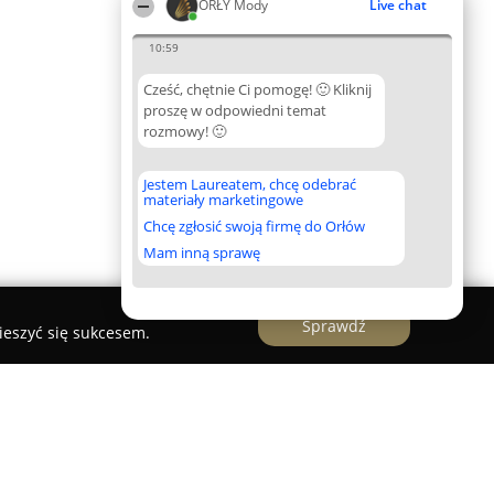
ORŁY Mody
Live chat
10:59
Cześć, chętnie Ci pomogę! 🙂 Kliknij
proszę w odpowiedni temat
rozmowy! 🙂
Jestem Laureatem, chcę odebrać
materiały marketingowe
Chcę zgłosić swoją firmę do Orłów
Mam inną sprawę
Sprawdź
ieszyć się sukcesem.