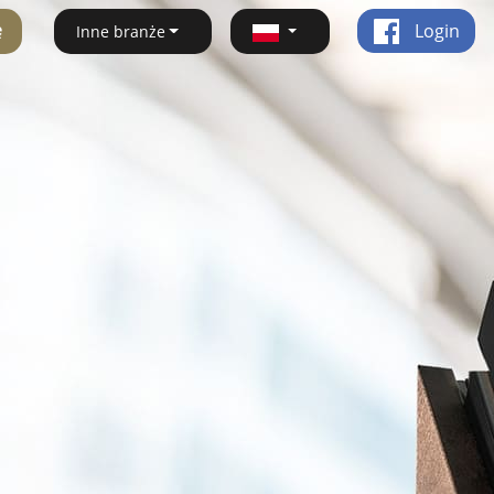
ę
Login
Inne branże