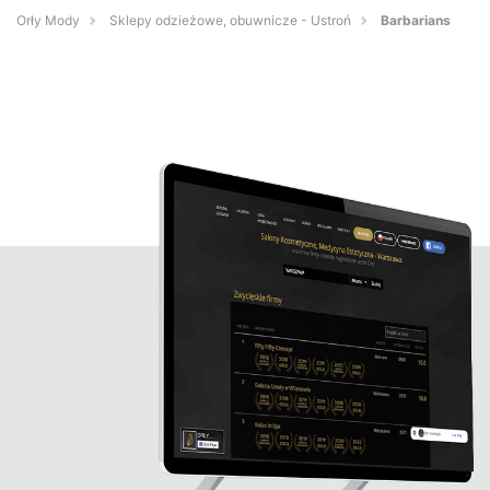
Orły Mody
Sklepy odzieżowe, obuwnicze - Ustroń
Barbarians