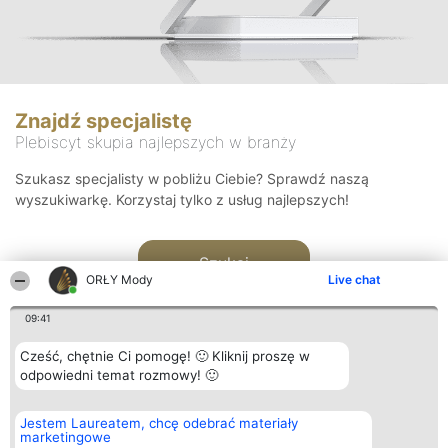
Znajdź specjalistę
Plebiscyt skupia najlepszych w branży
Szukasz specjalisty w pobliżu Ciebie? Sprawdź naszą
wyszukiwarkę. Korzystaj tylko z usług najlepszych!
Szukaj
ORŁY Mody
Live chat
09:41
Cześć, chętnie Ci pomogę! 🙂 Kliknij proszę w
odpowiedni temat rozmowy! 🙂
Organizator plebiscytu
Plebiscyt
Kontakt
Jestem Laureatem, chcę odebrać materiały
Bright Side Solutions sp. z o.
Laureaci
Kontakt
marketingowe
o. sp. k.
Lista