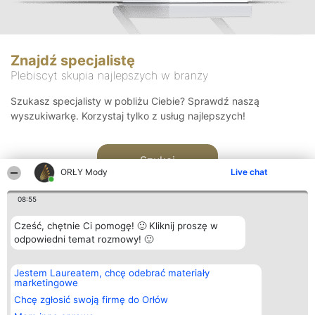
Znajdź specjalistę
Plebiscyt skupia najlepszych w branży
Szukasz specjalisty w pobliżu Ciebie? Sprawdź naszą
wyszukiwarkę. Korzystaj tylko z usług najlepszych!
Szukaj
ORŁY Mody
Live chat
08:55
Cześć, chętnie Ci pomogę! 🙂 Kliknij proszę w
odpowiedni temat rozmowy! 🙂
Organizator plebiscytu
Plebiscyt
Kontakt
Jestem Laureatem, chcę odebrać materiały
Bright Side Solutions sp. z o.
Laureaci
Kontakt
marketingowe
o. sp. k.
Lista
ul. Ruska 22
wszystkich
Chcę zgłosić swoją firmę do Orłów
Wrocław 50-079
Laureatów