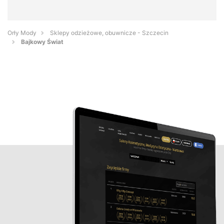
Orły Mody
Sklepy odzieżowe, obuwnicze - Szczecin
Bajkowy Świat