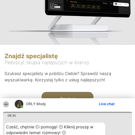
Znajdź specjalistę
Plebiscyt skupia najlepszych w branży
Szukasz specjalisty w pobliżu Ciebie? Sprawdź naszą
wyszukiwarkę. Korzystaj tylko z usług najlepszych!
Szukaj
ORŁY Mody
Live chat
08:34
Cześć, chętnie Ci pomogę! 🙂 Kliknij proszę w
odpowiedni temat rozmowy! 🙂