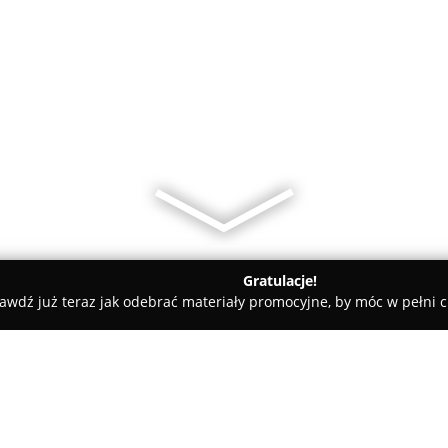
Gratulacje!
awdź już teraz jak odebrać materiały promocyjne, by móc w pełni c
zawa
BACKDOOR BAR | WARSAW