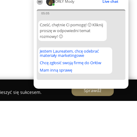
ORŁY Mody
Live chat
05:05
Cześć, chętnie Ci pomogę! 🙂 Kliknij
proszę w odpowiedni temat
rozmowy! 🙂
Jestem Laureatem, chcę odebrać
materiały marketingowe
Chcę zgłosić swoją firmę do Orłów
Mam inną sprawę
Sprawdź
ieszyć się sukcesem.