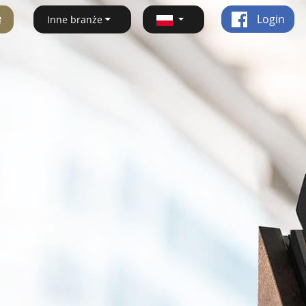
ę
Login
Inne branże