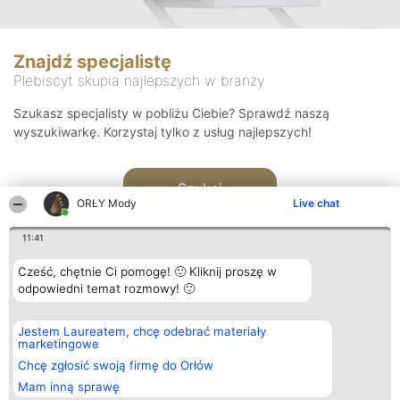
Znajdź specjalistę
Plebiscyt skupia najlepszych w branży
Szukasz specjalisty w pobliżu Ciebie? Sprawdź naszą
wyszukiwarkę. Korzystaj tylko z usług najlepszych!
Szukaj
ORŁY Mody
Live chat
11:41
Cześć, chętnie Ci pomogę! 🙂 Kliknij proszę w
odpowiedni temat rozmowy! 🙂
Organizator plebiscytu
Plebiscyt
Kontakt
Jestem Laureatem, chcę odebrać materiały
Bright Side Solutions sp. z o.
Laureaci
Kontakt
marketingowe
o. sp. k.
Lista
ul. Ruska 22
wszystkich
Chcę zgłosić swoją firmę do Orłów
Wrocław 50-079
Laureatów
Mam inną sprawę
KRS 0000749100 | Regon
Zasady
381313360 | NIP 8943132676
Regulamin