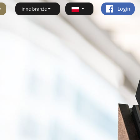
ę
Login
Inne branże