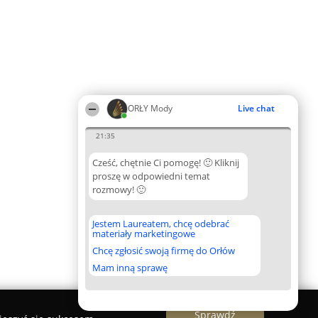
ORŁY Mody
Live chat
21:35
Cześć, chętnie Ci pomogę! 🙂 Kliknij
proszę w odpowiedni temat
rozmowy! 🙂
Jestem Laureatem, chcę odebrać
materiały marketingowe
Chcę zgłosić swoją firmę do Orłów
Mam inną sprawę
Sprawdź