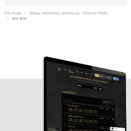
Orły Mody
Sklepy odzieżowe, obuwnicze - Dobrzeń Wielki
Ars Arte