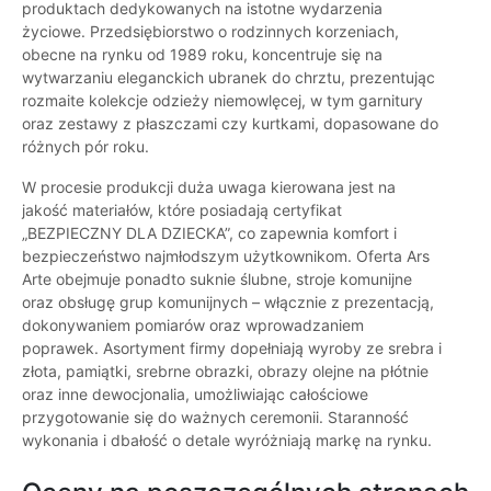
produktach dedykowanych na istotne wydarzenia
życiowe. Przedsiębiorstwo o rodzinnych korzeniach,
obecne na rynku od 1989 roku, koncentruje się na
wytwarzaniu eleganckich ubranek do chrztu, prezentując
rozmaite kolekcje odzieży niemowlęcej, w tym garnitury
oraz zestawy z płaszczami czy kurtkami, dopasowane do
różnych pór roku.
W procesie produkcji duża uwaga kierowana jest na
jakość materiałów, które posiadają certyfikat
„BEZPIECZNY DLA DZIECKA”, co zapewnia komfort i
bezpieczeństwo najmłodszym użytkownikom. Oferta Ars
Arte obejmuje ponadto suknie ślubne, stroje komunijne
oraz obsługę grup komunijnych – włącznie z prezentacją,
dokonywaniem pomiarów oraz wprowadzaniem
poprawek. Asortyment firmy dopełniają wyroby ze srebra i
złota, pamiątki, srebrne obrazki, obrazy olejne na płótnie
oraz inne dewocjonalia, umożliwiając całościowe
przygotowanie się do ważnych ceremonii. Staranność
wykonania i dbałość o detale wyróżniają markę na rynku.