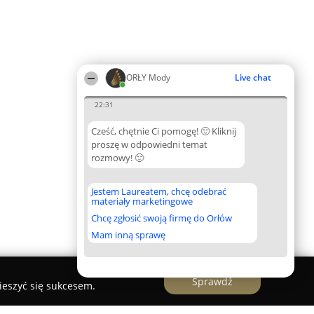
ORŁY Mody
Live chat
22:31
Cześć, chętnie Ci pomogę! 🙂 Kliknij
proszę w odpowiedni temat
rozmowy! 🙂
Jestem Laureatem, chcę odebrać
materiały marketingowe
Chcę zgłosić swoją firmę do Orłów
Mam inną sprawę
Sprawdź
ieszyć się sukcesem.