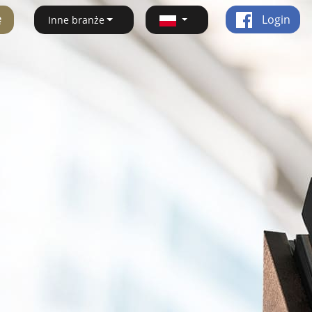
ę
Login
Inne branże