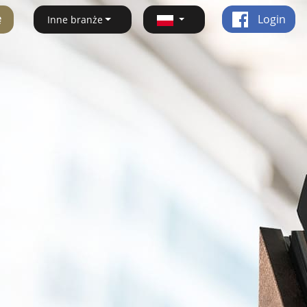
ę
Login
Inne branże