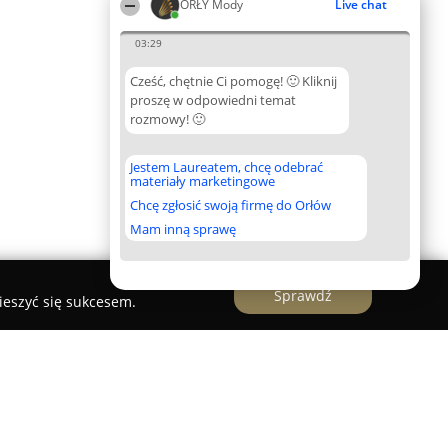
ORŁY Mody
Live chat
03:29
Cześć, chętnie Ci pomogę! 🙂 Kliknij
proszę w odpowiedni temat
rozmowy! 🙂
Jestem Laureatem, chcę odebrać
materiały marketingowe
Chcę zgłosić swoją firmę do Orłów
Mam inną sprawę
Sprawdź
ieszyć się sukcesem.