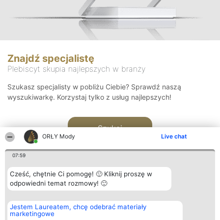
Znajdź specjalistę
Plebiscyt skupia najlepszych w branży
Szukasz specjalisty w pobliżu Ciebie? Sprawdź naszą
wyszukiwarkę. Korzystaj tylko z usług najlepszych!
Szukaj
ORŁY Mody
Live chat
07:59
Cześć, chętnie Ci pomogę! 🙂 Kliknij proszę w
odpowiedni temat rozmowy! 🙂
Organizator plebiscytu
Plebiscyt
Kontakt
Jestem Laureatem, chcę odebrać materiały
Bright Side Solutions sp. z o.
Laureaci
Kontakt
marketingowe
o. sp. k.
Lista