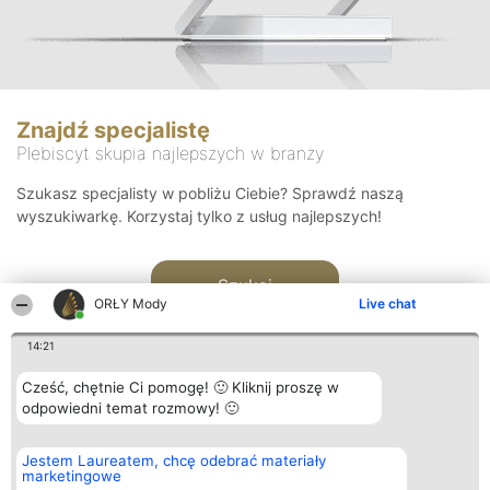
Znajdź specjalistę
Plebiscyt skupia najlepszych w branży
Szukasz specjalisty w pobliżu Ciebie? Sprawdź naszą
wyszukiwarkę. Korzystaj tylko z usług najlepszych!
Szukaj
ORŁY Mody
Live chat
14:21
Cześć, chętnie Ci pomogę! 🙂 Kliknij proszę w
odpowiedni temat rozmowy! 🙂
Organizator plebiscytu
Plebiscyt
Kontakt
Jestem Laureatem, chcę odebrać materiały
Bright Side Solutions sp. z o.
Laureaci
Kontakt
marketingowe
o. sp. k.
Lista