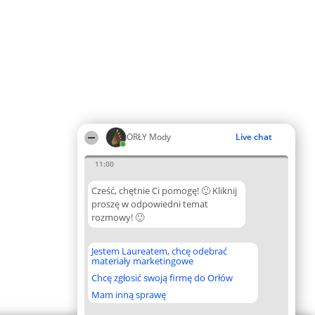
ORŁY Mody
Live chat
11:00
Cześć, chętnie Ci pomogę! 🙂 Kliknij
proszę w odpowiedni temat
rozmowy! 🙂
Jestem Laureatem, chcę odebrać
materiały marketingowe
Chcę zgłosić swoją firmę do Orłów
Mam inną sprawę