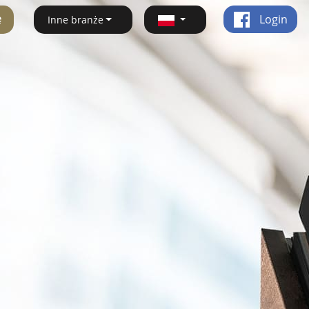
ę
Login
Inne branże