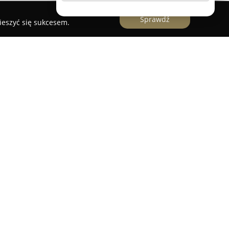
Sprawdź
ieszyć się sukcesem.
rakowska 5/7
stanowi szczególne miejsce na
ając nieprzerwanie od 2000 roku i wyznaczając
lu. Firma została założona z ideą łamania
ając klientom swobodne eksperymentowanie z
ędu na wiek. W 2001 roku marka rozwinęła
 Warszawie przy ulicy Burakowskiej 5/7, który
rzestrzeń międzynarodowej mody.
ge jest oferowanie starannie dobranych kolekcji,
ardowych projektach inspirowanych twórczością