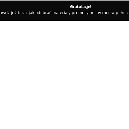
Gratulacje!
awdź już teraz jak odebrać materiały promocyjne, by móc w pełni c
zawa
Sabotage Butik Warszawa Burakowska 5/7
ka 5/7
O firmie:
Sabotage Butik Warszawa Bu
polskiej scenie modowej, dział
nowe kierunki w myśleniu o sty
utartych schematów, umożliwi
Pokaż więcej >>
własnym wizerunkiem bez wzgl
działalność, otwierając butik w
szybko stał się uznawany za p
Szczególną cechą butiku Sabota
opartych na odważnych, awang