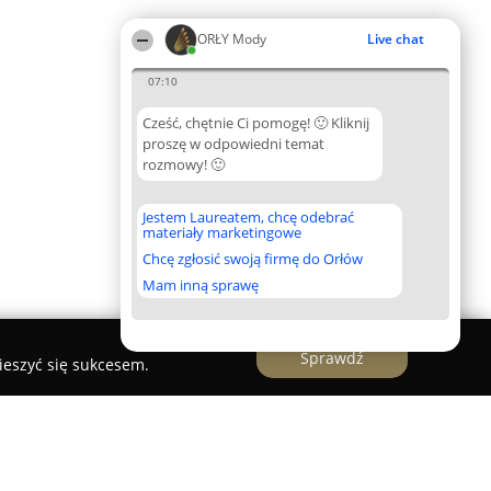
ORŁY Mody
Live chat
07:10
Cześć, chętnie Ci pomogę! 🙂 Kliknij
proszę w odpowiedni temat
rozmowy! 🙂
Jestem Laureatem, chcę odebrać
materiały marketingowe
Chcę zgłosić swoją firmę do Orłów
Mam inną sprawę
Sprawdź
ieszyć się sukcesem.