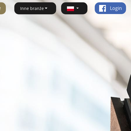
ę
Login
Inne branże