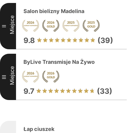
Salon bielizny Madelina
Miejsce
II
9.8
(39)
ByLive Transmisje Na Żywo
Miejsce
III
9.7
(33)
Łap ciuszek