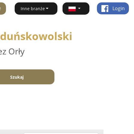
ę
Login
Inne branże
zduńskowolski
ez Orły
Szukaj