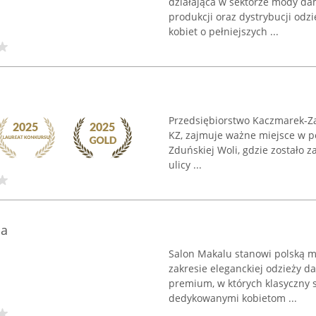
działająca w sektorze mody dam
produkcji oraz dystrybucji odz
kobiet o pełniejszych ...
Przedsiębiorstwo Kaczmarek-Zak
KZ, zajmuje ważne miejsce w po
Zduńskiej Woli, gdzie zostało z
ulicy ...
la
Salon Makalu stanowi polską m
zakresie eleganckiej odzieży d
premium, w których klasyczny s
dedykowanymi kobietom ...