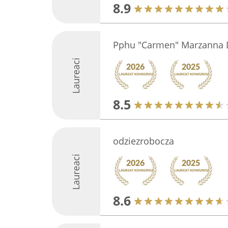
8.9
Pphu "Carmen" Marzanna 
Laureaci
8.5
odziezrobocza
Laureaci
8.6