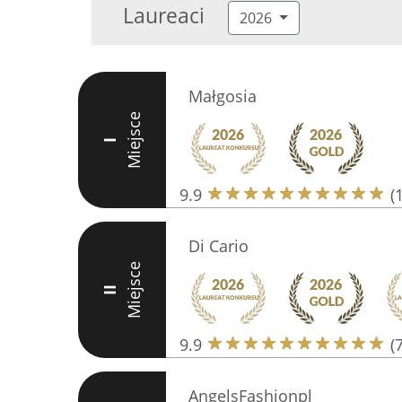
Laureaci
2026
Małgosia
Miejsce
I
9.9
(
Di Cario
Miejsce
II
9.9
(
AngelsFashionpl