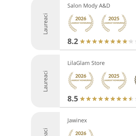
Salon Mody A&D
Laureaci
8.2
LilaGlam Store
Laureaci
8.5
Jawinex