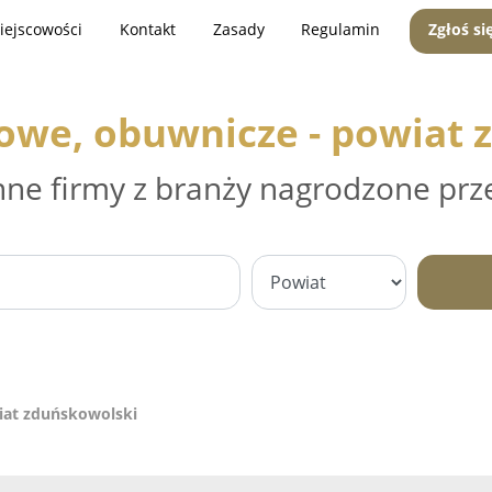
iejscowości
Kontakt
Zasady
Regulamin
Zgłoś si
żowe, obuwnicze - powiat 
nne firmy z branży nagrodzone prz
iat zduńskowolski