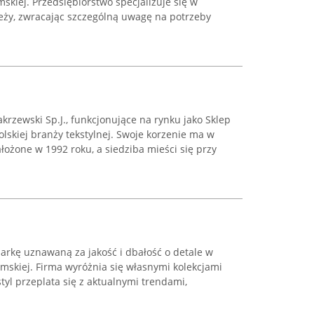
skiej. Przedsiębiorstwo specjalizuje się w
ieży, zwracając szczególną uwagę na potrzeby
rzewski Sp.J., funkcjonujące na rynku jako Sklep
lskiej branży tekstylnej. Swoje korzenie ma w
ałożone w 1992 roku, a siedziba mieści się przy
arkę uznawaną za jakość i dbałość o detale w
amskiej. Firma wyróżnia się własnymi kolekcjami
tyl przeplata się z aktualnymi trendami,