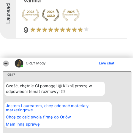
Vanilla
Laureaci
9
ORŁY Mody
Live chat
Inne firmy z województwa
05:17
Cześć, chętnie Ci pomogę! 🙂 Kliknij proszę w
Organizator plebiscytu
Plebiscyt
Kontakt
odpowiedni temat rozmowy! 🙂
Bright Side Solutions sp. z o.
Laureaci
Kontakt
o. sp. k.
Lista
ul. Ruska 22
wszystkich
Jestem Laureatem, chcę odebrać materiały
Wrocław 50-079
Laureatów
marketingowe
KRS 0000749100 | Regon
Zasady
381313360 | NIP 8943132676
Chcę zgłosić swoją firmę do Orłów
Regulamin
+48 508 492 400
Polityka
Mam inną sprawę
Prywatności