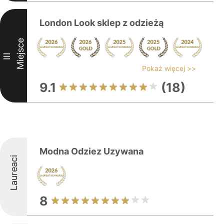
London Look sklep z odzieżą
Miejsce
III
Pokaż więcej >>
9.1
(18)
Modna Odziez Uzywana
Laureaci
8