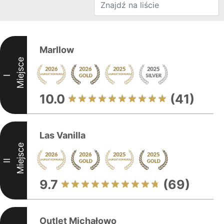
Marllow
Miejsce
I
10.0
(41)
Las Vanilla
Miejsce
II
9.7
(69)
Outlet Michałowo