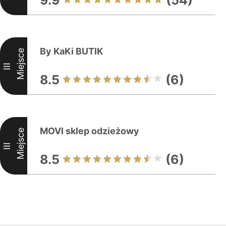
9.9
(54)
By KaKi BUTIK
Miejsce
III
8.5
(6)
MOVI sklep odzieżowy
Miejsce
III
8.5
(6)