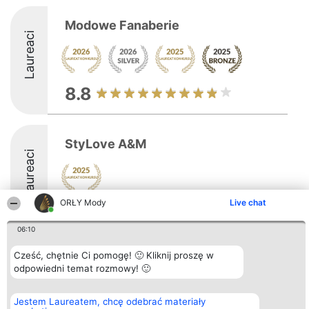
Modowe Fanaberie
Laureaci
8.8
StyLove A&M
Laureaci
ORŁY Mody
Live chat
06:10
Cześć, chętnie Ci pomogę! 🙂 Kliknij proszę w
Organizator plebiscytu
Plebiscyt
Kontakt
odpowiedni temat rozmowy! 🙂
Bright Side Solutions sp. z o.
Laureaci
Kontakt
o. sp. k.
Lista
ul. Ruska 22
wszystkich
Jestem Laureatem, chcę odebrać materiały
Wrocław 50-079
Laureatów