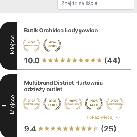
Butik Orchidea Łodygowice
Miejsce
I
10.0
(44)
Multibrand District Hurtownia
odzieży outlet
Miejsce
II
Pokaż więcej >>
9.4
(25)