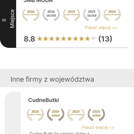
JMB MODA
Miejsce
II
Pokaż więcej >>
8.8
(13)
Inne firmy z województwa
CudneButki
Pokaż więcej >>
Cudne Butki to uznany sklep z