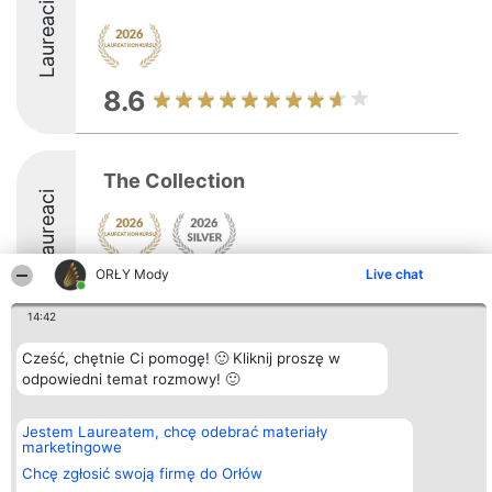
Laureaci
8.6
The Collection
Laureaci
ORŁY Mody
Live chat
8.9
14:42
Cześć, chętnie Ci pomogę! 🙂 Kliknij proszę w
Organizator plebiscytu
Plebiscyt
Kontakt
odpowiedni temat rozmowy! 🙂
Bright Side Solutions sp. z o.
Laureaci
Kontakt
o. sp. k.
Lista
ul. Ruska 22
wszystkich
Jestem Laureatem, chcę odebrać materiały
Wrocław 50-079
Laureatów
marketingowe
KRS 0000749100 | Regon
Zasady
381313360 | NIP 8943132676
Regulamin
Chcę zgłosić swoją firmę do Orłów
+48 508 492 400
Polityka