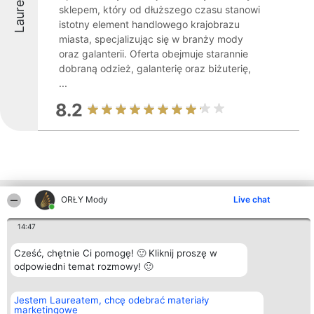
Laureaci
sklepem, który od dłuższego czasu stanowi
istotny element handlowego krajobrazu
miasta, specjalizując się w branży mody
oraz galanterii. Oferta obejmuje starannie
dobraną odzież, galanterię oraz biżuterię,
...
8.2
ORŁY Mody
Live chat
Inne firmy z województwa
14:47
Organizator plebiscytu
Plebiscyt
Kontakt
Cześć, chętnie Ci pomogę! 🙂 Kliknij proszę w
Bright Side Solutions sp. z o.
Laureaci
Kontakt
odpowiedni temat rozmowy! 🙂
o. sp. k.
Lista
ul. Ruska 22
wszystkich
Wrocław 50-079
Laureatów
Jestem Laureatem, chcę odebrać materiały
KRS 0000749100 | Regon
Zasady
marketingowe