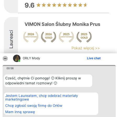
9.6
VIMON Salon Ślubny Monika Prus
Laureaci
Pokaż więcej >>
9.5
ORŁY Mody
Live chat
00:56
Organizator plebiscytu
Plebiscyt
Kontakt
Cześć, chętnie Ci pomogę! 🙂 Kliknij proszę w
Bright Side Solutions sp. z o.
Laureaci
Kontakt
odpowiedni temat rozmowy! 🙂
o. sp. k.
Lista
ul. Ruska 22
wszystkich
Wrocław 50-079
Laureatów
Jestem Laureatem, chcę odebrać materiały
KRS 0000749100 | Regon
Zasady
marketingowe
381313360 | NIP 8943132676
Regulamin
+48 508 492 400
Polityka
Chcę zgłosić swoją firmę do Orłów
Prywatności
Mam inną sprawę