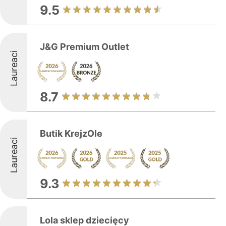
9.5
J&G Premium Outlet
Laureaci
8.7
Butik KrejzOle
Laureaci
9.3
Lola sklep dziecięcy